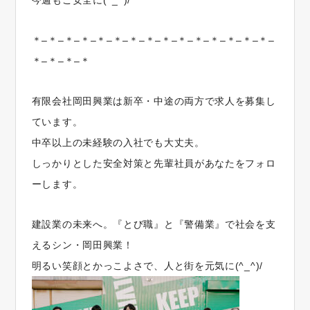
今週もご安全に
(^_^)/
＊–＊–＊–＊–＊–＊–＊–＊–＊–＊–＊–＊–＊–＊–＊–
＊–＊–＊–＊
有限会社岡田興業は新卒・中途の両方で求人を募集し
ています。
中卒以上の未経験の入社でも大丈夫。
しっかりとした安全対策と先輩社員があなたをフォロ
ーします。
建設業の未来へ。『とび職』と『警備業』で社会を支
えるシン・岡田興業！
明るい笑顔とかっこよさで、人と街を元気に
(^_^)/