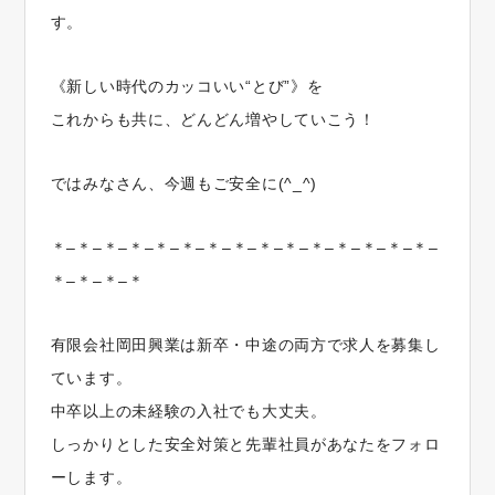
す。
《新しい時代のカッコいい“とび”》を
これからも共に、どんどん増やしていこう！
ではみなさん、今週もご安全に(^_^)
＊–＊–＊–＊–＊–＊–＊–＊–＊–＊–＊–＊–＊–＊–＊–
＊–＊–＊–＊
有限会社岡田興業は新卒・中途の両方で求人を募集し
ています。
中卒以上の未経験の入社でも大丈夫。
しっかりとした安全対策と先輩社員があなたをフォロ
ーします。